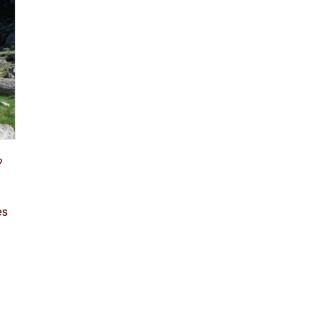
?
2
es