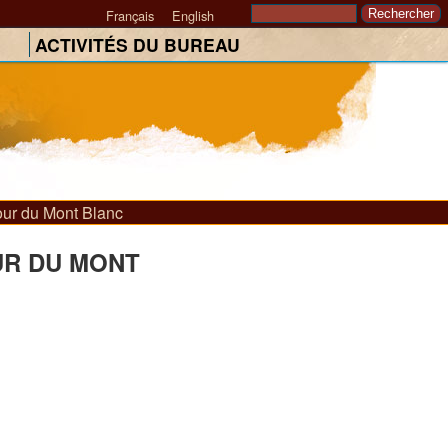
Rechercher
Français
English
Formulaire de
ACTIVITÉS DU BUREAU
recherche
our du Mont Blanc
UR DU MONT